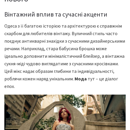
Вінтажний вплив та сучасні акценти
Одеса з її багатою історією та архітектурою є справжнім
скарбом для любителів вінтажу. Вуличний стиль часто
поєднує антикварні знахідки з сучасними дизайнерськими
речами. Наприклад, стара бабусина брошка може
ідеально доповнити мінімалістичний блейзер, а вінтажна
сукня-міді чудово виглядатиме з сучасними кросівками.
Цей мікс надає образам глибини та індивідуальності,
роблячи кожен наряд унікальним.
Мода
тут – це діалог
епох.