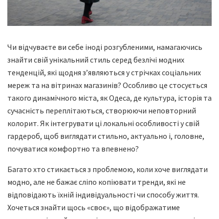
Чи відчуваєте ви себе іноді розгубленими, намагаючись
знайти свій унікальний стиль серед безлічі модних
тенденцій, які щодня з’являються у стрічках соціальних
мереж та на вітринах магазинів? Особливо це стосується
такого динамічного міста, як Одеса, де культура, історія та
сучасність переплітаються, створюючи неповторний
колорит. Як інтегрувати ці локальні особливості у свій
гардероб, щоб виглядати стильно, актуально і, головне,
почуватися комфортно та впевнено?
Багато хто стикається з проблемою, коли хоче виглядати
модно, але не бажає сліпо копіювати тренди, які не
відповідають їхній індивідуальності чи способу життя.
Хочеться знайти щось «своє», що відображатиме