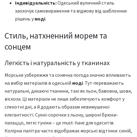
Індивідуальність:
Одеський вуличний стиль
заохочує самовираження та відмову від шаблонних
рішень у
моді
.
Стиль, натхненний морем та
сонцем
Легкість і натуральність у тканинах
Морське узбережжя та сонячна погода значно впливають
на вибір матеріалів в одеській
моді
. Тут переважають
натуральні, дихаючі тканини, такі як льон, бавовна, шовк,
віскоза. Ці матеріали не лише забезпечують комфорт у
спекотні дні, а й додають образам невимушеної
елегантності. Сукні-сорочки з льону, широкі брюки-
палаццо, легкі туніки – це must-have для одеситів.
Колірна палітра часто відображає морські відтінки: синій,