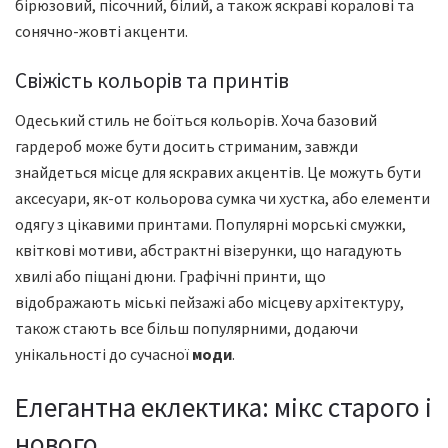
бірюзовий, пісочний, білий, а також яскраві коралові та
сонячно-жовті акценти.
Свіжість кольорів та принтів
Одеський стиль не боїться кольорів. Хоча базовий
гардероб може бути досить стриманим, завжди
знайдеться місце для яскравих акцентів. Це можуть бути
аксесуари, як-от кольорова сумка чи хустка, або елементи
одягу з цікавими принтами. Популярні морські смужки,
квіткові мотиви, абстрактні візерунки, що нагадують
хвилі або піщані дюни. Графічні принти, що
відображають міські пейзажі або місцеву архітектуру,
також стають все більш популярними, додаючи
унікальності до сучасної
моди
.
Елегантна еклектика: мікс старого і
нового