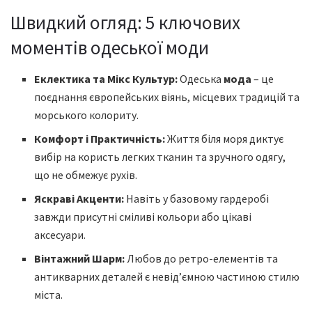
Швидкий огляд: 5 ключових
моментів одеської моди
Еклектика та Мікс Культур:
Одеська
мода
– це
поєднання європейських віянь, місцевих традицій та
морського колориту.
Комфорт і Практичність:
Життя біля моря диктує
вибір на користь легких тканин та зручного одягу,
що не обмежує рухів.
Яскраві Акценти:
Навіть у базовому гардеробі
завжди присутні сміливі кольори або цікаві
аксесуари.
Вінтажний Шарм:
Любов до ретро-елементів та
антикварних деталей є невід’ємною частиною стилю
міста.