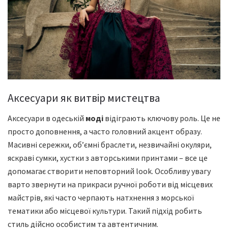
Аксесуари як витвір мистецтва
Аксесуари в одеській
моді
відіграють ключову роль. Це не
просто доповнення, а часто головний акцент образу.
Масивні сережки, об’ємні браслети, незвичайні окуляри,
яскраві сумки, хустки з авторськими принтами – все це
допомагає створити неповторний look. Особливу увагу
варто звернути на прикраси ручної роботи від місцевих
майстрів, які часто черпають натхнення з морської
тематики або місцевої культури. Такий підхід робить
стиль дійсно особистим та автентичним.