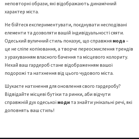
неповторні образи, які відображають динамічний
характер міста.
Не бійтеся експериментувати, поєднувати несподівані
елементи та дозволяти вашій індивідуальності сяяти.
Одеський вуличний стиль показує, що справжня
мода
–
це не сліпе копіювання, а творче переосмислення трендів
з урахуванням власного бачення та місцевого колориту.
Нехай ваш гардероб стане відображенням вашої
подорожі та натхнення від цього чудового міста.
Шукаєте натхнення для оновлення свого гардеробу?
Відвідайте місцеві бутіки та ринки, аби відчути
справжній дух одеської
моди
та знайти унікальні речі, які
доповнять ваш стиль!