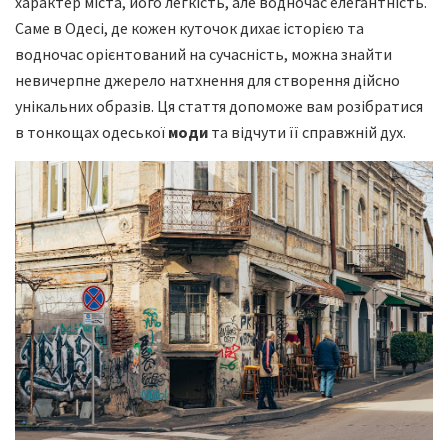
характер міста, його легкість, але водночас елегантність.
Саме в Одесі, де кожен куточок дихає історією та
водночас орієнтований на сучасність, можна знайти
невичерпне джерело натхнення для створення дійсно
унікальних образів. Ця стаття допоможе вам розібратися
в тонкощах одеської
моди
та відчути її справжній дух.