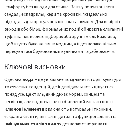
комфорту без шкоди для стилю. Влітку популярні легкі
сандалі, еспадрильї, кеди та кросівки, які ідеально
підходять для прогулянок містом та пляжем. Для вечірніх
виходів або більш формальних подій обирають елегантні
туфлі на невисоких підборах або зручні мюлі. Важливо,
щоб взуття було не лише модним, а й дозволяло вільно
пересуватися брукованими вуличками та узбережжям.
Ключові висновки
Одеська
мода
– це унікальне поєднання історії, культури
та сучасних тенденцій, де індивідуальність цінується
понад усе. Це стиль, який дихає морем, сонцем та
легкістю, але водночас не позбавлений елегантності.
Ключові елементи
включають натуральні тканини,
яскраві акценти, вінтажні деталі та функціональність.
Змішування стилів та епох
дозволяє створювати